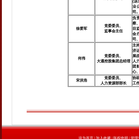
(
业
司
负
察
党委委员、
徐爱军
目
监事会主任
会
司
主
济
党委委员、
展
何伟
大通控股集团总经理
人
团
心
党委委员、
协
宋洪浩
人力资源部部长
工
设为首页
|
加入收藏
|
版权申明
|
管理