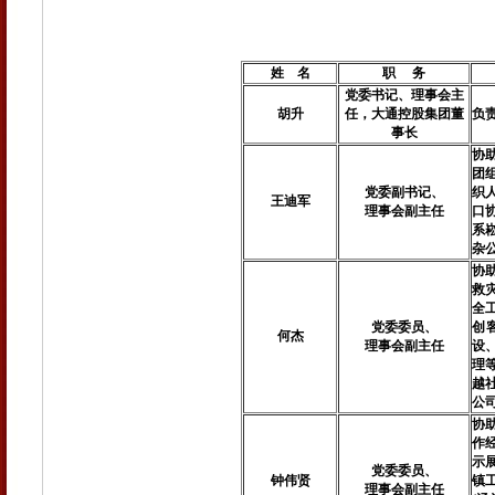
姓 名
职 务
党委书记、理事会主
胡升
任，大通控股集团董
负
事长
协
团
党委副书记、
织
王迪军
理事会副主任
口
系
杂
协
救
全
党委委员、
创
何杰
理事会副主任
设
理
越社
公
协
作
示
党委委员、
钟伟贤
镇
理事会副主任