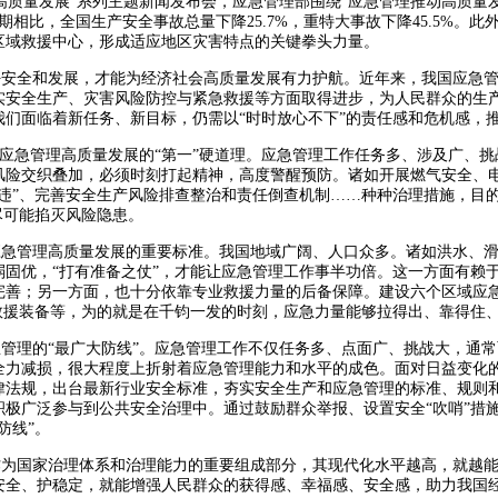
质量发展”系列主题新闻发布会，应急管理部围绕“应急管理推动高质量
期相比，全国生产安全事故总量下降25.7%，重特大事故下降45.5%。
区域救援中心，形成适应地区灾害特点的关键拳头力量。
好安全和发展，才能为经济社会高质量发展有力护航。近年来，我国应急
实安全生产、灾害风险防控与紧急救援等方面取得进步，为人民群众的生产
我们面临着新任务、新目标，仍需以“时时放心不下”的责任感和危机感，
应急管理高质量发展的“第一”硬道理。应急管理工作任务多、涉及广、挑
风险交织叠加，必须时刻打起精神，高度警醒预防。诸如开展燃气安全、
治违”、完善安全生产风险排查整治和责任倒查机制……种种治理措施，目
尽可能掐灭风险隐患。
管理高质量发展的重要标准。我国地域广阔、人口众多。诸如洪水、滑
弱固优，“打有准备之仗”，才能让应急管理工作事半功倍。这一方面有赖
完善；另一方面，也十分依靠专业救援力量的后备保障。建设六个区域应
”救援装备等，为的就是在千钧一发的时刻，应急力量能够拉得出、靠得住
理的“最广大防线”。应急管理工作不仅任务多、点面广、挑战大，通常
全力减损，很大程度上折射着应急管理能力和水平的成色。面对日益变化
律法规，出台最新行业安全标准，夯实安全生产和应急管理的标准、规则
积极广泛参与到公共安全治理中。通过鼓励群众举报、设置安全“吹哨”措
防线”。
国家治理体系和治理能力的重要组成部分，其现代化水平越高，就越能
安全、护稳定，就能增强人民群众的获得感、幸福感、安全感，助力我国