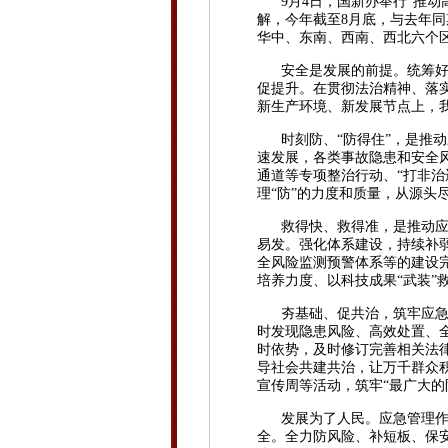
9月4日，国新办举行“推动高
解，今年截至8月底，与去年同
华中、东南、西南、西北六个
安全是发展的前提。统筹
促提升。在贯彻法治精神、落
新生产环境、新发展节点上，
时刻防、“防得住”，是推动
速发展，各类事故隐患和安全
通道等专项整治行动、“打非
理“防”的力度和质量，从源头
救得快、救得准，是推动应急
易发。强化体系建设，持续补
全风险监测预警体系等的建设
培养力度、以科技成果“武装
夯基础、促共治，筑牢应急管
时发现隐患风险、高效处置、
时依势，及时修订完善相关法
导社会共建共治，让万千群众
宣传周等活动，筑牢“最广大的
发展为了人民。应急管理作为
全。全力防风险、补短板、保