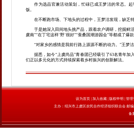
作为选品官兼活动策划，忙碌已成王梦洁的常态。起早
饭。
在不断跑市场、下地头的过程中，王梦洁发现，缺乏特
于是她深入田间地头挑产品，跟着农户调研，挖掘鲜活故
虞南”“在丁宅这样‘野’很好”“蚕桑国潮游园会”等都成了爆
“对家乡的感情是我前行路上源源不断的动力。”王梦洁
据悉，如今“上虞尚品”青春团已经吸引了63名青年加入
们正以多元化的方式持续探索着乡村振兴的创新解法。
设为首页
|
加入收藏
|
版权申明
|
管理
主办：绍兴市上虞区农民合作经济组织联合会 邮编：312
备