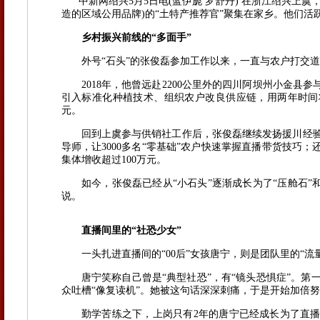
中新网绍兴5月5日电(蓝伊旎 罗舒丹)
在浙江绍兴上虞，
造的区域公用品牌)的“土特产推荐官”聚集在家乡。他们
乡村振兴前线的“多面手”
外号“石头”的张俊磊参加工作以来，一直与农户打交道
2018年，他曾远赴2200公里外的四川阿坝州小金县参
引入标准化种植技术、组织农户改良供应链，用两年时间将
元。
回到上虞参与供销社工作后，张俊磊继续发扬援川经验
导师，让3000多名“零基础”农户快速掌握直播带货技巧
集体增收超过100万元。
如今，张俊磊已经从“小石头”逐渐成长为了“压舱石”和
说。
直播间里的“社恐少女”
一头扎进直播间的“00后”女孩唐宁，则是团队里的“流量
唐宁笑称自己曾是“典型社恐”，有“镜头恐惧症”。第
众吐槽“像复读机”。她被这句话深深刺痛，于是开始加倍
勤学苦练之下，上岗只有2年的唐宁已经成长为了直播间