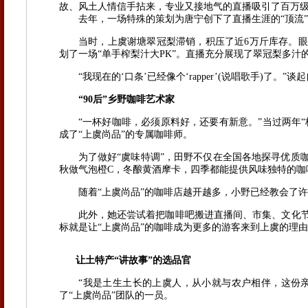
故、风土人情信手拈来，专业又接地气的直播吸引了百万
去年，一场特殊的策划为唐宁创下了直播生涯的“顶流”
当时，上虞谢塘翠冠梨滞销，积压了近6万斤库存。眼
划了一场“单手榨梨汁大PK”。直播充分展现了翠冠梨多汁
“我现在的‘口条’已经像个‘rapper’(说唱歌手)了。”
“90后”乡野咖啡艺术家
“一杯好咖啡，必须原料好，还要有新意。”当过两年“杭
成了“上虞尚品”的专属咖啡师。
为了做好“虞味特调”，田野不仅在全国各地探寻优质咖
秋做气泡橙C，冬酿黄酒摩卡，四季都能提供风味独特的咖
随着“上虞尚品”的咖啡店越开越多，小野已经教会了许
此外，她还尝试着把咖啡吧搬进直播间、市集、文化节
标就是让“上虞尚品”的咖啡成为更多的游客来到上虞的理
让土特产“讲故事”的选品官
“我是土生土长的上虞人，从小就与农户相伴，这份亲切
了“上虞尚品”团队的一员。