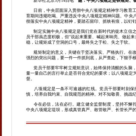
新华社北京5月14日电
题：中央八项规定是铁规矩、
日前，中央层面深入贯彻中央八项规定精神学习教育工
育期间违规吃喝、严重违反中央八项规定精神问题。中央
彻落实中央八项规定精神，要踏石留印、抓铁有痕，以钉
制定实施中央八项规定是我们党在新时代的徙木立信
员干部虽态度积极，但“说起来重要、喊起来响亮、做起来
稳，让规矩成了空洞的口号，最终失之于松、失之于软。
规矩制定的意义，关键在于坚决落实、严格执行。在
强烈的突出问题，要一件一件抓到底，从严查处，下狠手
党员干部要牢牢树立规矩意识，始终保持清醒的头脑，
量一量自己的言行举止是否符合党纪的要求；以八项规定
督。
八项规定是一条不可逾越的红线。党员干部要时刻保持
慎，培养自我约束、自我规范的精神。对不知敬畏、挑战
令在必信，法在必行。建立健全监督制度，坚持不懈扎紧
中央八项规定堤坝，形成真管真严、敢管敢严、长管长严