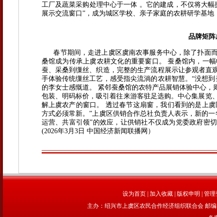
工厂及蔬菜采购处理中心于一体 。它的建成，不仅将大幅
展示交流窗口”，成为城区学校、亲子家庭的农耕研学基地，
品牌矩阵
春节期间，走进上虞区虞南农事服务中心，除了扑面而
桑馆成为传承上虞农耕文化的重要窗口。 蚕桑馆内，一
蚕、采桑到缫丝、织造，完整的生产流程展示让参观者直观
手体验传统缫丝工艺，感受指尖流淌的农耕智慧。“没想到
的李女士感慨道。 紧邻蚕桑馆的农特产品展销体验中心，
包装、明码标价，吸引着往来游客驻足选购。中心集展览
解上虞农产的窗口。 透过春节这扇窗，我们看到的是上虞
方式必须常新。”上虞区供销合作总社负责人表示，新的一
运营、共富引领”的效应，让供销社不仅成为党委政府密切
(2026年3月3日 中国经济新闻联播网）
设为首页
|
加入收藏
|
版权申明
|
管理
主办：绍兴市上虞区农民合作经济组织联合会 邮编：312