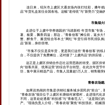
连日来，绍兴市上虞区大通农场内张灯结彩，搡年糕的
品”年货礼盒发往全国各地。这幅“老传统”与“新势力”交
市集烟火
走进位于上虞中华孝德园的“马踏新程·年货市集”专场，
薯、板栗，飘香四溢；那边，“青春创客”摊位前，返乡大
蟹、醉鱼干、酱货组合等本土“网红”年货引得市民排队购
品”新装，身价倍增。
“市集不仅仅是卖年货，更是我们这些‘青春创客’的练兵
台，不仅提供了免费摊位，还对接了“上虞尚品”的供应链
这正是上虞区供销合作总社运营思路的转变。据区供销
向“创客共富、统筹运营”的综合平台转型。在此次年货节
坊，集中展示精选产品，市集人流量超5万人次，销售额突破
青春农场建
如果说热闹的市集是供销社服务城乡居民的“前台”，那
“青春农场”项目位于上虞区长塘镇何家喽村，走进现代化
不同，这里处处透着“科技感”与“青春范儿”。 “这是我
产。”现场负责人介绍，“青春农场”聚焦“科技强农、机械