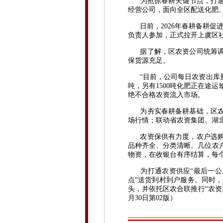
为抢抓春耕关键节点，打通为
经营公司，面向全区配送化肥
日前，2026年春耕备耕促进
负责人参加，正式拉开上虞区
据了解，区农资公司统筹调度
保货源充足。
“目前，公司每日农资出库量在
吨，另有1500吨化肥正在途
绝不合格农资流入市场。
为夯实春耕备耕基础，区农资
场行情；联动省农资集团、湖
农资保供有力度，农户选购有
品种齐全、分类清晰。几位农
物资，在收银台有序结算，每
为打通农资供应“最后一公里
点”送货到村到户服务。同时
头，并依托区农合联推行“农资
月30日第02版）