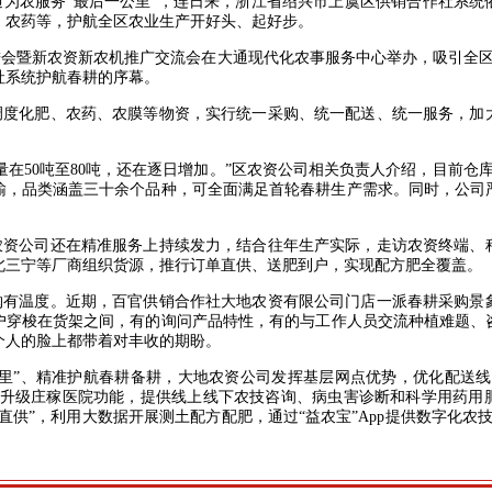
农服务“最后一公里”，连日来，浙江省绍兴市上虞区供销合作社系统
、农药等，护航全区农业生产开好头、起好步。
会暨新农资新农机推广交流会在大通现代化农事服务中心举办，吸引全区
社系统护航春耕的序幕。
化肥、农药、农膜等物资，实行统一采购、统一配送、统一服务，加
50吨至80吨，还在逐日增加。”区农资公司相关负责人介绍，目前仓库内已
运输，品类涵盖三十余个品种，可全面满足首轮春耕生产需求。同时，公
公司还在精准服务上持续发力，结合往年生产实际，走访农资终端、
北三宁等厂商组织货源，推行订单直供、送肥到户，实现配方肥全覆盖。
温度。近期，百官供销合作社大地农资有限公司门店一派春耕采购景
户穿梭在货架之间，有的询问产品特性，有的与工作人员交流种植难题、
个人的脸上都带着对丰收的期盼。
”、精准护航春耕备耕，大地农资公司发挥基层网点优势，优化配送线
，升级庄稼医院功能，提供线上线下农技咨询、病虫害诊断和科学用药用
直供”，利用大数据开展测土配方配肥，通过“益农宝”App提供数字化农技服