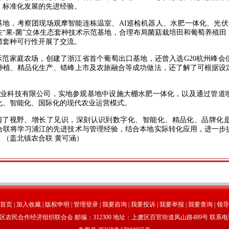
、标准化发展的先进经验。
地，考察团现场观摩智能连栋温室、AI巡检机器人、水肥一体化、光伏
“果-菌”立体生态套种技术示范基地，合理布局菌菇栽培田和葡萄养殖
菌套种可行性开展了交流。
家庭农场，创建了浙江省首个葡萄出口基地，还曾入选G20杭州峰会
种植、精品化生产、错峰上市及农旅融合等成功做法，还了解了可根据设
科技有限公司，实地参观基地中设施大棚水肥一体化，以及通过管道
化、智能化、国际化的现代农业运营模式。
了视野、增长了见识，深刻认识到数字化、智能化、精品化、品牌化是
合联将学习浦江的先进技术与管理经验，结合本地实际转化应用，进一步
（盖北镇农合联 黄可涵）
首页
|
加入收藏
|
版权申明
|
管理登录
|
我要咨询
|
我要投诉
|
我要举报
|
我要查询
|
领导
民合作经济组织联合会 邮编：312300 地址：上虞区百官街道凤山路489号 联系电话：05