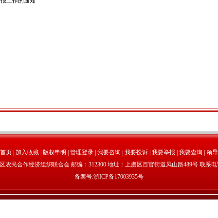
申报工作的通知
首页
|
加入收藏
|
版权申明
|
管理登录
|
我要咨询
|
我要投诉
|
我要举报
|
我要查询
|
领导
民合作经济组织联合会 邮编：312300 地址：上虞区百官街道凤山路489号 联系电话：05
备案号:
浙ICP备17003935号