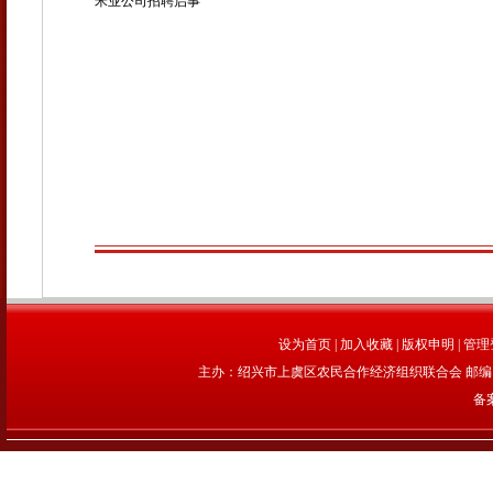
米业公司招聘启事
设为首页
|
加入收藏
|
版权申明
|
管理
主办：绍兴市上虞区农民合作经济组织联合会 邮编：312
备