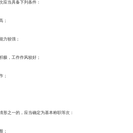
次应当具备下列条件：
高；
能力较强；
极，工作作风较好；
作；
情形之一的，应当确定为基本称职等次：
般；