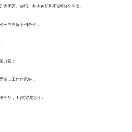
为优秀、称职、基本称职和不称职4个等次。
次应当具备下列条件：
；
能力强；
责，工作作风好；
任务，工作实绩突出；