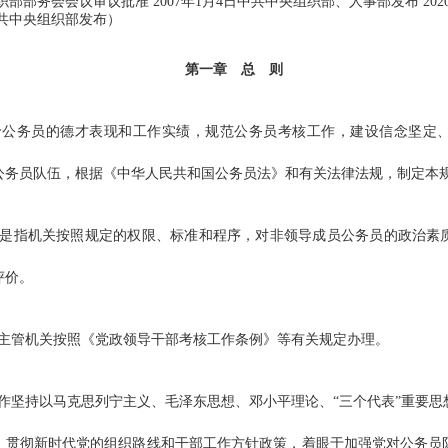
组织部部务会会议审议批准 2007年1月4日中共中央组织部、人事部发布 20
日中共中央组织部发布）
第一章 总 则
公务员的德才表现和工作实绩，规范公务员考核工作，建设信念坚定、
公务员队伍，根据《中华人民共和国公务员法》和有关法律法规，制定本
是指机关按照规定的权限、标准和程序，对非领导成员公务员的政治素
评价。
管机关按照《党政领导干部考核工作条例》等有关规定办理。
坚持以马克思列宁主义、毛泽东思想、邓小平理论、“三个代表”重要思
，贯彻新时代党的组织路线和干部工作方针政策，着眼于加强党对公务员